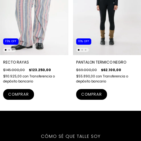
15
%
OFF
10
%
OFF
RECTO RAYAS
PANTALON TERMICO NEGRO
$145.000,00
$123.250,00
$69.000,00
$62.100,00
$110.925,00
con
Transferencia o
$55.890,00
con
Transferencia o
depósito bancario
depósito bancario
COMPRAR
COMPRAR
CÓMO SÉ QUE TALLE SOY