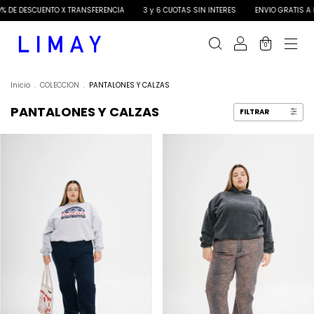
DE DESCUENTO X TRANSFERENCIA
3 y 6 CUOTAS SIN INTERES
ENVIO GRATIS A PA
0
Inicio
.
COLECCION
.
PANTALONES Y CALZAS
PANTALONES Y CALZAS
FILTRAR