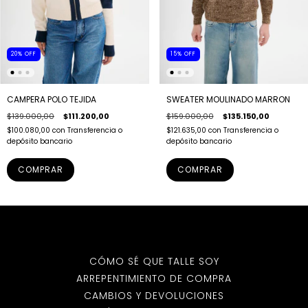
20
%
OFF
15
%
OFF
CAMPERA POLO TEJIDA
SWEATER MOULINADO MARRON
$139.000,00
$111.200,00
$159.000,00
$135.150,00
$100.080,00
con
Transferencia o
$121.635,00
con
Transferencia o
depósito bancario
depósito bancario
COMPRAR
COMPRAR
CÓMO SÉ QUE TALLE SOY
ARREPENTIMIENTO DE COMPRA
CAMBIOS Y DEVOLUCIONES