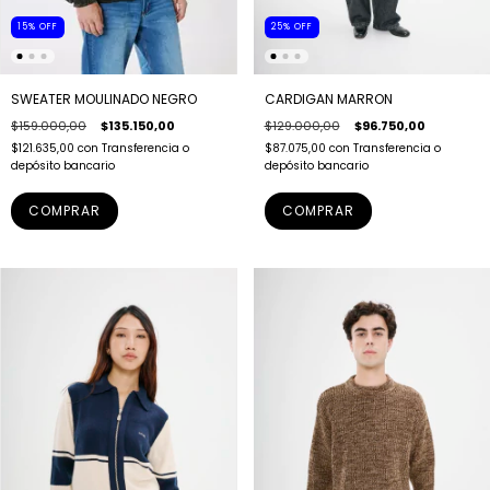
15
%
OFF
25
%
OFF
SWEATER MOULINADO NEGRO
CARDIGAN MARRON
$159.000,00
$135.150,00
$129.000,00
$96.750,00
$121.635,00
con
Transferencia o
$87.075,00
con
Transferencia o
depósito bancario
depósito bancario
COMPRAR
COMPRAR