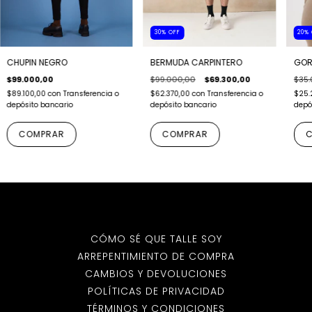
20
%
30
%
OFF
GOR
CHUPIN NEGRO
BERMUDA CARPINTERO
$35.
$99.000,00
$99.000,00
$69.300,00
$25.
$89.100,00
con
Transferencia o
$62.370,00
con
Transferencia o
depó
depósito bancario
depósito bancario
C
COMPRAR
COMPRAR
CÓMO SÉ QUE TALLE SOY
ARREPENTIMIENTO DE COMPRA
CAMBIOS Y DEVOLUCIONES
POLÍTICAS DE PRIVACIDAD
TÉRMINOS Y CONDICIONES