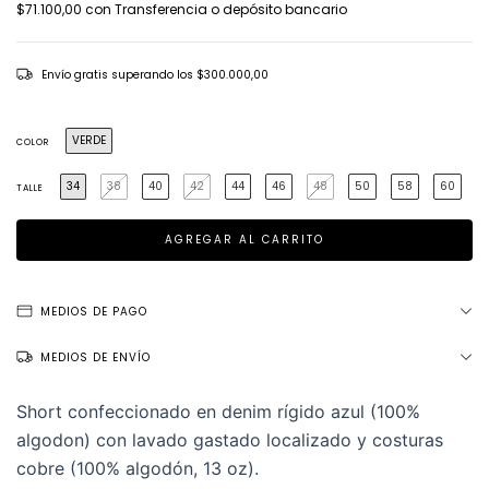
$71.100,00
con
Transferencia o depósito bancario
Envío gratis
superando los
$300.000,00
VERDE
COLOR
34
38
40
42
44
46
48
50
58
60
TALLE
MEDIOS DE PAGO
MEDIOS DE ENVÍO
Short confeccionado en denim rígido azul (100%
algodon) con lavado gastado localizado y costuras
cobre (100% algodón, 13 oz).