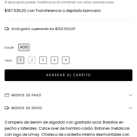
El descuento puede modificarse al combinar con otras promociones.
$167.535,00
con
Transferencia o depósito bancario
Envío gratis
superando los
$300.000,00
ACID
COLOR
1
2
3
4
5
TALLE
MEDIOS DE PAGO
MEDIOS DE ENVÍO
Campera de denim de algodon con gastado acid. Bolsillos en
pecho y laterales. Calce over de hombro caido. Botones metalicos
con logo de Limay. Chaleco de corderito interno desmontable con