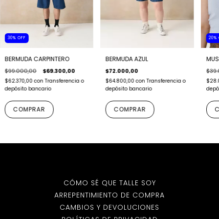
30
%
OFF
20
%
BERMUDA AZUL
BERMUDA CARPINTERO
MUS
$72.000,00
$99.000,00
$69.300,00
$39.
$64.800,00
con
Transferencia o
$62.370,00
con
Transferencia o
$28.
depósito bancario
depósito bancario
depó
COMPRAR
COMPRAR
C
CÓMO SÉ QUE TALLE SOY
ARREPENTIMIENTO DE COMPRA
CAMBIOS Y DEVOLUCIONES