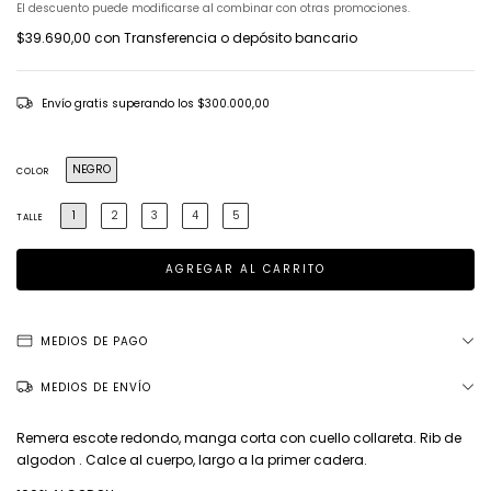
El descuento puede modificarse al combinar con otras promociones.
$39.690,00
con
Transferencia o depósito bancario
Envío gratis
superando los
$300.000,00
NEGRO
COLOR
1
2
3
4
5
TALLE
MEDIOS DE PAGO
MEDIOS DE ENVÍO
Remera escote redondo, manga corta con cuello collareta. Rib de
algodon . Calce al cuerpo, largo a la primer cadera.