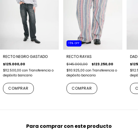
15
%
OFF
RECTO NEGRO GASTADO
RECTO RAYAS
DAD
$125.000,00
$145.000,00
$123.250,00
$125
$112.500,00
con
Transferencia o
$110.925,00
con
Transferencia o
$112
depósito bancario
depósito bancario
depó
COMPRAR
COMPRAR
C
Para comprar con este producto