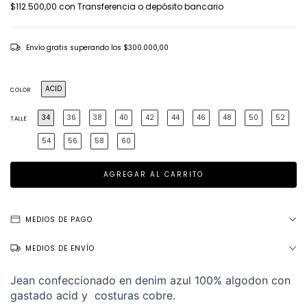
$112.500,00
con
Transferencia o depósito bancario
Envío gratis
superando los
$300.000,00
ACID
COLOR
34
36
38
40
42
44
46
48
50
52
TALLE
54
56
58
60
MEDIOS DE PAGO
MEDIOS DE ENVÍO
Jean confeccionado en denim azul 100% algodon con
gastado acid y costuras cobre.