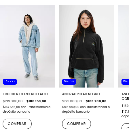
20
%
OFF
15
%
15
%
OFF
ANORAK POLAR NEGRO
ANO
TRUCKER CORDERITO ACID
COR
$129.000,00
$103.200,00
$219.000,00
$186.150,00
$159
$92.880,00
con
Transferencia o
$167.535,00
con
Transferencia o
depósito bancario
$121
depósito bancario
depó
COMPRAR
COMPRAR
C