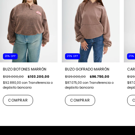
20
%
OFF
25
%
OFF
25
BUZO BOTONES MARRÓN
BUZO GOFRADO MARRÓN
CAR
$129.000,00
$103.200,00
$129.000,00
$96.750,00
$129
$92.880,00
con
Transferencia o
$87.075,00
con
Transferencia o
$87.
depósito bancario
depósito bancario
depó
COMPRAR
COMPRAR
C