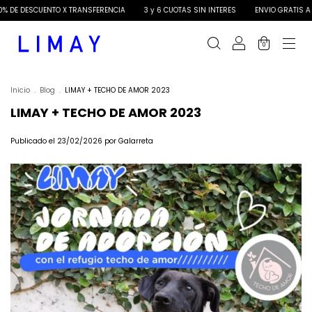
% DE DESCUENTO X TRANSFERENCIA
3 y 6 CUOTAS SIN INTERES
ENVIO GRATIS A P
0
Inicio
.
Blog
.
LIMAY + TECHO DE AMOR 2023
LIMAY + TECHO DE AMOR 2023
Publicado el 23/02/2026 por Galarreta